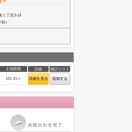
まで
１丁目3-14
年始）
土地面積
詳細
検討リスト
101.41㎡
詳細を見る
追加する