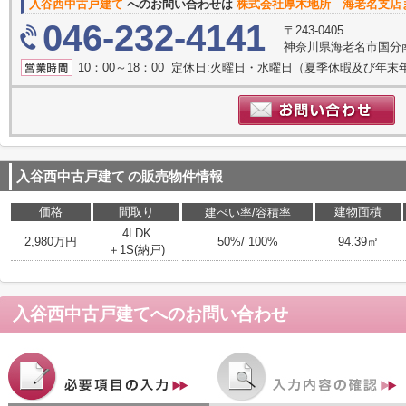
入谷西中古戸建て
へのお問い合わせは
株式会社厚木地所 海老名支店
046-232-4141
〒243-0405
神奈川県海老名市国分南
10：00～18：00 定休日:火曜日・水曜日（夏季休暇及び年末
入谷西中古戸建て
の販売物件情報
価格
間取り
建物面積
建ぺい率/容積率
4LDK
2,980万円
50%/ 100%
94.39㎡
＋1S(納戸)
入谷西中古戸建て
へのお問い合わせ