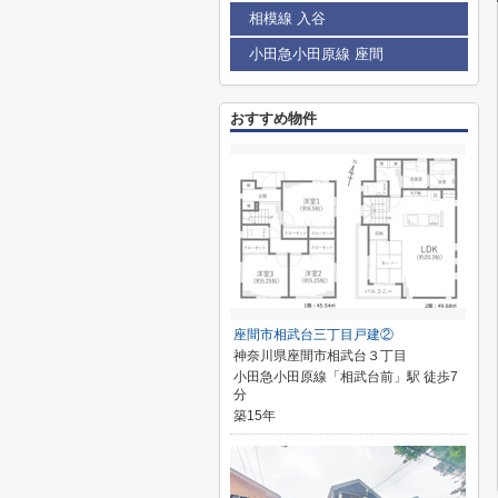
相模線 入谷
小田急小田原線 座間
おすすめ物件
座間市相武台三丁目戸建②
神奈川県座間市相武台３丁目
小田急小田原線「相武台前」駅 徒歩7
分
築15年