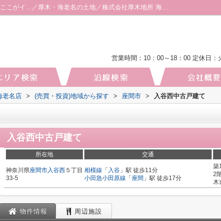
入谷西中古戸建て 「入谷西中古戸建て」のここがイ...／厚木・海老名の土地／株式会社厚木地所 海老名店
営業時間：10：00～18：00
定休日：
海老名店
>
(売買・投資)地域から探す
>
座間市
>
入谷西中古戸建て
入谷西中古戸建て
所在地
交通
築
神奈川県
座間市
入谷西
５丁目
相模線
「
入谷
」駅 徒歩11分
2
33-5
小田急小田原線
「
座間
」駅 徒歩17分
木
物件情報
周辺施設