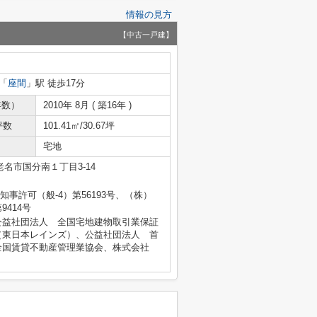
情報の見方
【中古一戸建】
「
座間
」駅 徒歩17分
年数）
2010年 8月 ( 築16年 )
坪数
101.41㎡/30.67坪
宅地
名市国分南１丁目3-14
県知事許可（般-4）第56193号、（株）
414号
公益社団法人 全国宅地建物取引業保証
（東日本レインズ）、公益社団法人 首
全国賃貸不動産管理業協会、株式会社