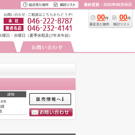
最終更新：2026年08月06日
00
00
件
件
最近見た物件
検討リスト
火曜日・水曜日（夏季休暇及び年末年始）
建物
販売情報へ
16年
階建
造