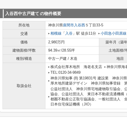
入谷西中古戸建て
の物件概要
所在地
神奈川県
座間市
入谷西
５丁目33-5
相模線
「
入谷
」駅 徒歩11分
小田急小田原線
交通
価格
2,980万円
築年月（築
建物面積/坪数
94.39㎡/28.55坪
土地面積/
種別/構造
中古一戸建 / 木造
地目
株式会社厚木地所 海老名支店
神奈川県海老
TEL:0120-34-9849
神奈川県知事 (8) 第19831号 建設業 神奈川
厚木地所建築デザイン 神奈川県知事登録 第9
取扱会社
公益社団法人 神奈川県宅地建物取引協会、
協会、公益社団法人 東日本不動産流通機構
都圏不動産公正取引協議会、一般社団法人 
日本住宅保証機構（JIO）