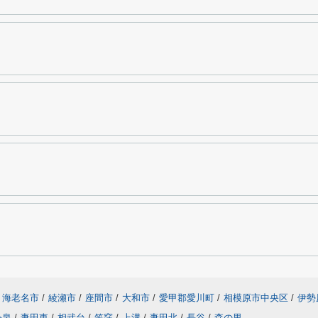
海老名市
/
綾瀬市
/
座間市
/
大和市
/
愛甲郡愛川町
/
相模原市中央区
/
伊勢
今泉
/
妻田東
/
相武台
/
笠窪
/
上溝
/
妻田北
/
長谷
/
森の里