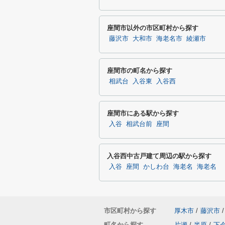
座間市以外の市区町村から探す
藤沢市
大和市
海老名市
綾瀬市
座間市の町名から探す
相武台
入谷東
入谷西
座間市にある駅から探す
入谷
相武台前
座間
入谷西中古戸建て周辺の駅から探す
入谷
座間
かしわ台
海老名
海老名
市区町村から探す
厚木市
/
藤沢市
/
町名から探す
片瀬
/
半原
/
下