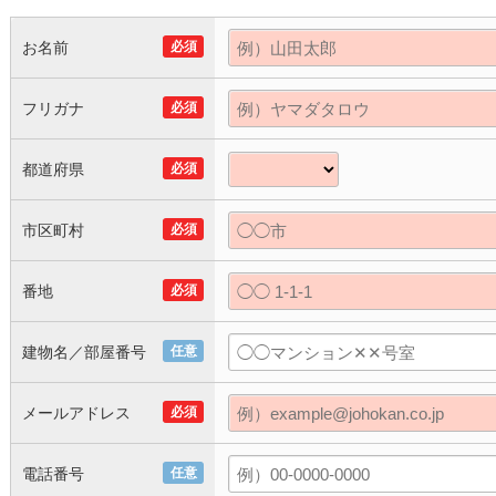
お名前
必須
フリガナ
必須
都道府県
必須
市区町村
必須
番地
必須
建物名／部屋番号
任意
メールアドレス
必須
電話番号
任意