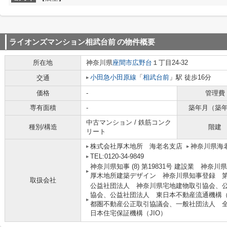
ライオンズマンション相武台前
の物件概要
所在地
神奈川県
座間市
広野台
１丁目24-32
小田急小田原線
「
相武台前
」駅 徒歩16分
交通
価格
-
管理費
専有面積
-
築年月（築
中古マンション / 鉄筋コンク
種別/構造
階建
リート
株式会社厚木地所 海老名支店
神奈川県海老
TEL:0120-34-9849
神奈川県知事 (8) 第19831号 建設業 神奈川
厚木地所建築デザイン 神奈川県知事登録 第9
取扱会社
公益社団法人 神奈川県宅地建物取引協会、
協会、公益社団法人 東日本不動産流通機構
都圏不動産公正取引協議会、一般社団法人 
日本住宅保証機構（JIO）