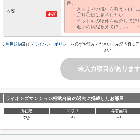
内容
必須
※
利用規約
及び
プライバシーポリシー
を必ずお読みください。左記内容に同
さい。
未入力項目がありま
ライオンズマンション相武台前
の過去に掲載したお部屋
所在階
間取り
専有面積
7階
***
***