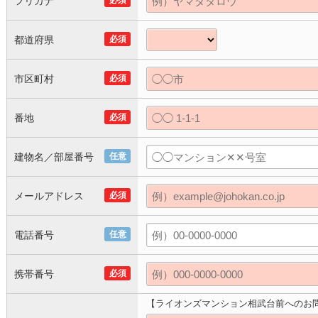
フリガナ
必須
都道府県
必須
市区町村
必須
番地
必須
建物名／部屋番号
任意
メールアドレス
必須
電話番号
任意
携帯番号
必須
【ライオンズマンション相武台前へのお