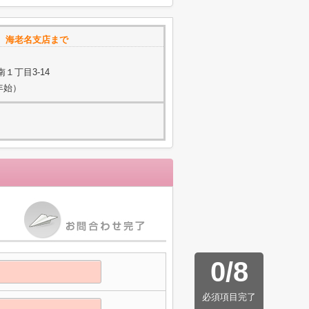
 海老名支店まで
１丁目3-14
年始）
0
/
8
必須項目完了