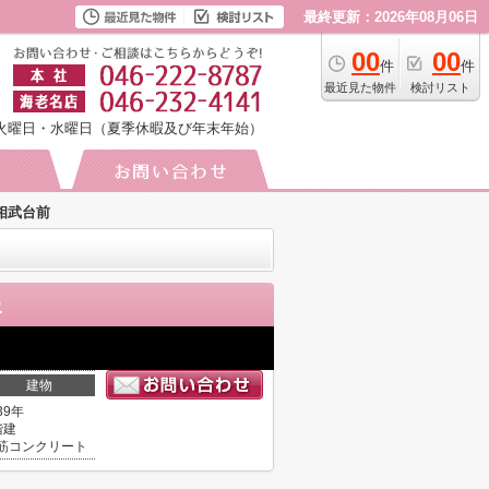
最終更新：2026年08月06日
00
00
件
件
最近見た物件
検討リスト
火曜日・水曜日（夏季休暇及び年末年始）
相武台前
報
建物
39年
階建
筋コンクリート