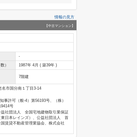
情報の見方
【中古マンション】
-
年数）
1987年 4月 ( 築39年 )
7階建
名市国分南１丁目3-14
県知事許可（般-4）第56193号、（株）
414号
公益社団法人 全国宅地建物取引業保証
（東日本レインズ）、公益社団法人 首
全国賃貸不動産管理業協会、株式会社