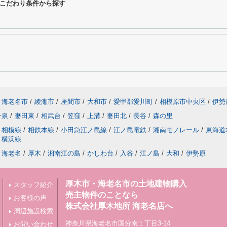
こだわり条件から探す
海老名市
/
綾瀬市
/
座間市
/
大和市
/
愛甲郡愛川町
/
相模原市中央区
/
伊勢
今泉
/
妻田東
/
相武台
/
笠窪
/
上溝
/
妻田北
/
長谷
/
森の里
相模線
/
相鉄本線
/
小田急江ノ島線
/
江ノ島電鉄
/
湘南モノレール
/
東海道
横浜線
海老名
/
厚木
/
湘南江の島
/
かしわ台
/
入谷
/
江ノ島
/
大和
/
伊勢原
厚木市・海老名市の土地建物購入
スタッフ紹介
売主物件のことなら
お客様の声
株式会社厚木地所 海老名店へ
周辺施設検索
神奈川県海老名市国分南１丁目3-14
お問い合わせ