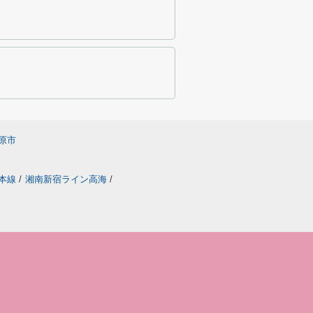
原市
本線
/
湘南新宿ライン高海
/