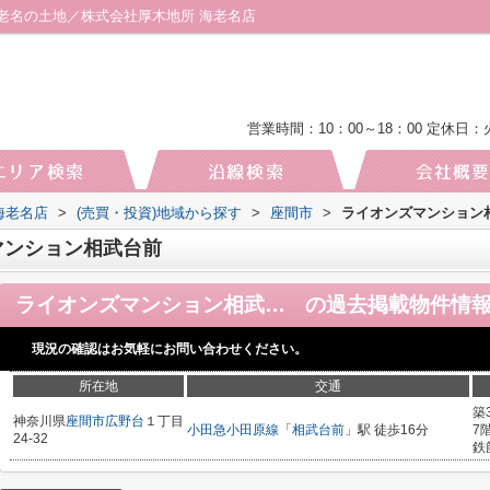
老名の土地／株式会社厚木地所 海老名店
営業時間：10：00～18：00
定休日：
海老名店
>
(売買・投資)地域から探す
>
座間市
>
ライオンズマンション
マンション相武台前
ライオンズマンション相武台前
の過去掲載物件情
現況の確認はお気軽にお問い合わせください。
所在地
交通
築
神奈川県
座間市
広野台
１丁目
小田急小田原線
「
相武台前
」駅 徒歩16分
7
24-32
鉄