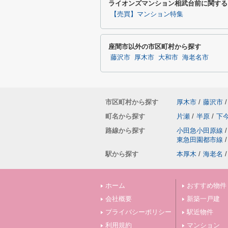
ライオンズマンション相武台前に関する
【売買】マンション特集
座間市以外の市区町村から探す
藤沢市
厚木市
大和市
海老名市
市区町村から探す
厚木市
/
藤沢市
/
町名から探す
片瀬
/
半原
/
下
路線から探す
小田急小田原線
/
東急田園都市線
/
駅から探す
本厚木
/
海老名
/
ホーム
おすすめ物件
会社概要
新築一戸建
プライバシーポリシー
駅近物件
利用規約
マンション