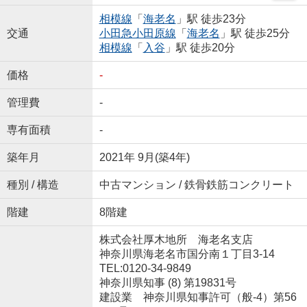
相模線
「
海老名
」駅 徒歩23分
交通
小田急小田原線
「
海老名
」駅 徒歩25分
相模線
「
入谷
」駅 徒歩20分
価格
-
管理費
-
専有面積
-
築年月
2021年 9月(築4年)
種別 / 構造
中古マンション / 鉄骨鉄筋コンクリート
階建
8階建
株式会社厚木地所 海老名支店
神奈川県海老名市国分南１丁目3-14
TEL:0120-34-9849
神奈川県知事 (8) 第19831号
建設業 神奈川県知事許可（般-4）第56