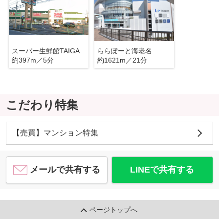
スーパー生鮮館TAIGA
ららぽーと海老名
約397m／5分
約1621m／21分
こだわり特集
【売買】マンション特集
メールで共有する
LINEで共有する
ページトップへ