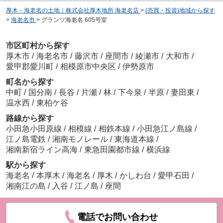
厚木・海老名の土地｜株式会社厚木地所 海老名店
>
(売買・投資)地域から探す
>
海老名市
>
グランツ海老名 605号室
市区町村から探す
厚木市
/
海老名市
/
藤沢市
/
座間市
/
綾瀬市
/
大和市
/
愛甲郡愛川町
/
相模原市中央区
/
伊勢原市
町名から探す
中町
/
国分南
/
長谷
/
片瀬
/
林
/
下今泉
/
半原
/
妻田東
/
温水西
/
東柏ケ谷
路線から探す
小田急小田原線
/
相模線
/
相鉄本線
/
小田急江ノ島線
/
江ノ島電鉄
/
湘南モノレール
/
東海道本線
/
湘南新宿ライン高海
/
東急田園都市線
/
横浜線
駅から探す
海老名
/
本厚木
/
海老名
/
厚木
/
かしわ台
/
愛甲石田
/
湘南江の島
/
入谷
/
江ノ島
/
座間
電話でお問い合わせ