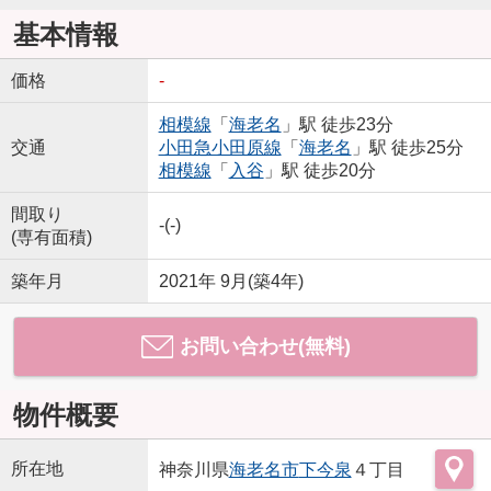
基本情報
価格
-
相模線
「
海老名
」駅 徒歩23分
交通
小田急小田原線
「
海老名
」駅 徒歩25分
相模線
「
入谷
」駅 徒歩20分
間取り
-(-)
(専有面積)
築年月
2021年 9月(築4年)
お問い合わせ(無料)
物件概要
所在地
神奈川県
海老名市
下今泉
４丁目