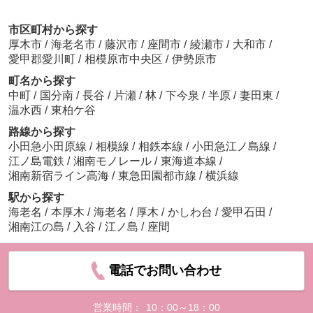
市区町村から探す
厚木市
/
海老名市
/
藤沢市
/
座間市
/
綾瀬市
/
大和市
/
愛甲郡愛川町
/
相模原市中央区
/
伊勢原市
町名から探す
中町
/
国分南
/
長谷
/
片瀬
/
林
/
下今泉
/
半原
/
妻田東
/
温水西
/
東柏ケ谷
路線から探す
小田急小田原線
/
相模線
/
相鉄本線
/
小田急江ノ島線
/
江ノ島電鉄
/
湘南モノレール
/
東海道本線
/
湘南新宿ライン高海
/
東急田園都市線
/
横浜線
駅から探す
海老名
/
本厚木
/
海老名
/
厚木
/
かしわ台
/
愛甲石田
/
湘南江の島
/
入谷
/
江ノ島
/
座間
電話でお問い合わせ
営業時間：
10：00～18：00