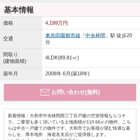
基本情報
価格
4,199万円
東急田園都市線
「
中央林間
」駅 徒歩20
交通
分
間取り
4LDK(89.81㎡)
(建物面積)
築年月
2008年 6月(築18年)
お問い合わせ(無料)
新着情報：大和市中央林間西三丁目戸建の空室情報ならコチ
ラ。ご要望も多く頂いている土地面積が110.66㎡の物件。こち
らは中古一戸建ての物件です。大和市でお客様が望む快適な暮
らしを、厚木地所 海老名支店がご提供致します。