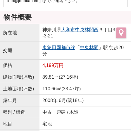
info@johokan.co.jpまでご連絡下さい。
物件概要
神奈川県
大和市
中央林間西
３丁目3
所在地
-3-21
東急田園都市線
「
中央林間
」駅 徒歩20
交通
分
価格
4,199万円
建物面積(坪数)
89.81㎡(27.16坪)
土地面積(坪数)
110.66㎡(33.47坪)
築年月
2008年 6月(築18年)
種別 / 構造
中古一戸建 / 木造
地目
宅地