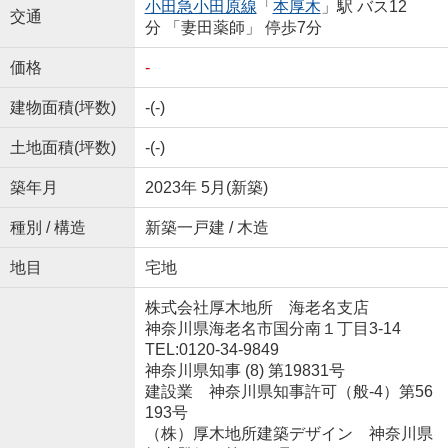
小田急小田原線
「
本厚木
」駅 バス12
交通
分 「妻田薬師」 停歩7分
価格
-
建物面積(坪数)
-(-)
土地面積(坪数)
-(-)
築年月
2023年 5月(新築)
種別 / 構造
新築一戸建 / 木造
地目
宅地
株式会社厚木地所 海老名支店
神奈川県海老名市国分南１丁目3-14
TEL:0120-34-9849
神奈川県知事 (8) 第19831号
建設業 神奈川県知事許可（般-4）第56
193号
（株）厚木地所建築デザイン 神奈川県