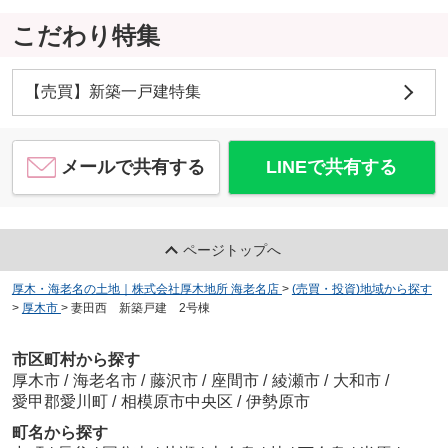
こだわり特集
【売買】新築一戸建特集
メールで共有する
LINEで共有する
ページトップへ
厚木・海老名の土地｜株式会社厚木地所 海老名店
>
(売買・投資)地域から探す
>
厚木市
>
妻田西 新築戸建 2号棟
市区町村から探す
厚木市
/
海老名市
/
藤沢市
/
座間市
/
綾瀬市
/
大和市
/
愛甲郡愛川町
/
相模原市中央区
/
伊勢原市
町名から探す