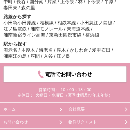
中町
/
長谷
/
国分南
/
片瀬
/
上今泉
/
林
/
下今泉
/
半原
/
妻田東
/
森の里
路線から探す
小田急小田原線
/
相模線
/
相鉄本線
/
小田急江ノ島線
/
江ノ島電鉄
/
湘南モノレール
/
東海道本線
/
湘南新宿ライン高海
/
東急田園都市線
/
横浜線
駅から探す
海老名
/
本厚木
/
海老名
/
厚木
/
かしわ台
/
愛甲石田
/
湘南江の島
/
座間
/
入谷
/
江ノ島
電話でお問い合わせ
営業時間：
10：00～18：00
定休日：
火曜日・水曜日（夏季休暇及び年末年始）
ホーム
会社概要
お問い合わせ
物件リクエスト