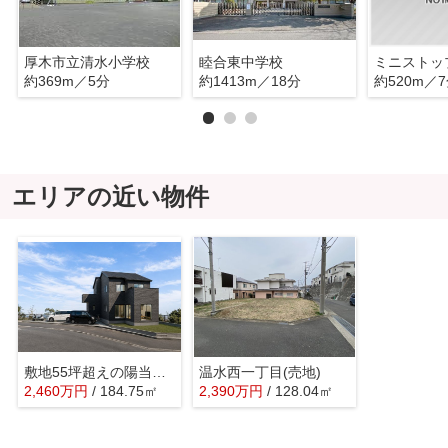
厚木市立清水小学校
睦合東中学校
約369m／5分
約1413m／18分
約520m／
エリアの近い物件
敷地55坪超えの陽当たりの良好な土地♪建築条件相談できます。
温水西一丁目(売地)
2,460
万
円
/ 184.75㎡
2,390
万
円
/ 128.04㎡