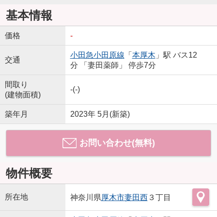
基本情報
価格
-
小田急小田原線
「
本厚木
」駅 バス12
交通
分 「妻田薬師」 停歩7分
間取り
-(-)
(建物面積)
築年月
2023年 5月(新築)
お問い合わせ(無料)
物件概要
所在地
神奈川県
厚木市
妻田西
３丁目