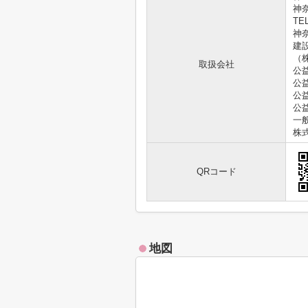
神
TEL
神奈
建
（
取扱会社
公
公
公
公
一
株
QRコード
地図