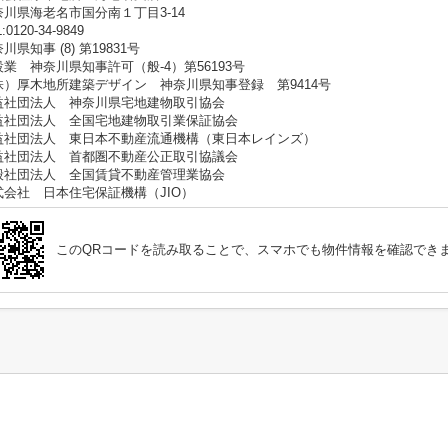
奈川県海老名市国分南１丁目3-14
:0120-34-9849
川県知事 (8) 第19831号
設業 神奈川県知事許可（般-4）第56193号
株）厚木地所建築デザイン 神奈川県知事登録 第9414号
益社団法人 神奈川県宅地建物取引協会
益社団法人 全国宅地建物取引業保証協会
益社団法人 東日本不動産流通機構（東日本レインズ）
益社団法人 首都圏不動産公正取引協議会
般社団法人 全国賃貸不動産管理業協会
式会社 日本住宅保証機構（JIO）
このQRコードを読み取ることで、スマホでも物件情報を確認でき