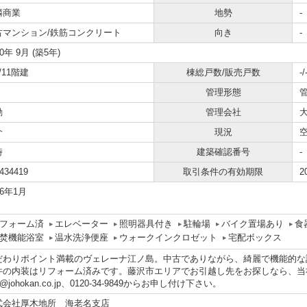
隣商業
地勢
-
古マンション/鉄筋コンクリート
向き
-
20年 9月 (築5年)
/11階建
棟総戸数/販売戸数
-/
管理形態
勤
管理会社
介
現況
時
建築確認番号
-
434419
取引条件の有効期限
2
26年1月
フォーム済
エレベーター
照明器具付き
駐輪場
バイク置場あり
食
焚機能浴室
温水洗浄便座
ウォークインクロゼット
宅配ボックス
だわりポイント満載のヴェレーナ江ノ島。中古でありながら、綺麗で機能的な
件の内装はリフォーム済みです。藤沢市エリアでお引越し先をお探しなら、当
fo@johokan.co.jp、0120-34-9849からお申し付け下さい。
式会社厚木地所 海老名支店