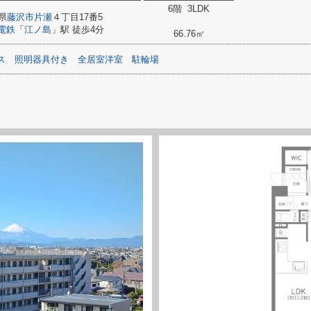
6階 3LDK
県
藤沢市
片瀬
４丁目17番5
電鉄
「
江ノ島
」駅 徒歩4分
66.76㎡
ス
照明器具付き
全居室洋室
駐輪場