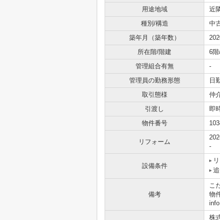
用途地域
近
種別/構造
中
築年月（築年数）
20
所在階/階建
6階
管理組合有無
-
管理員の勤務形態
日
取引態様
仲
引渡し
即
物件番号
103
20
リフォーム
-
リ
設備条件
追
こ
備考
物
in
株