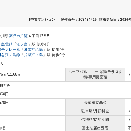
【中古マンション】
物件番号：103434419
情報更新日：2026年
奈川県
藤沢市
片瀬
４丁目17番5
ノ島電鉄
「
江ノ島
」駅 徒歩4分
南モノレール
「
湘南江の島
」駅 徒歩4分
田急江ノ島線
「
片瀬江ノ島
」駅 徒歩9分
DK
ルーフバルコニー面積/テラス面
76㎡/11.68㎡
-/
積/専用庭面積
699万円
,960円
,620円
修繕積立基金
-
駐車場/月額料金
-
借地料/借地期間
-/
有権
国土法届出要否