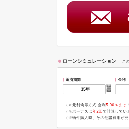
ローンシミュレーション
こ
返済期間
金利
（※元利均等方式 金利
5.00％まで
（※ボーナスは
年2回
で計算してい
（※物件購入時、その他諸費用が発