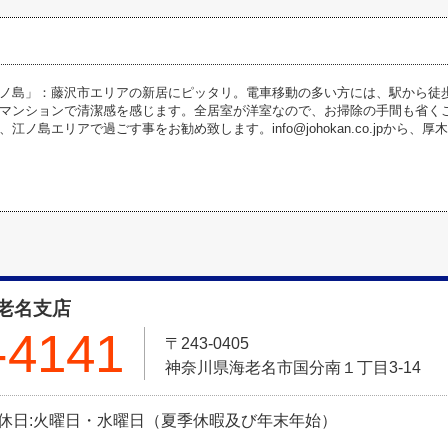
ノ島」：藤沢市エリアの新居にピッタリ。電車移動の多い方には、駅から徒
マンションで清潔感を感じます。全居室が洋室なので、お掃除の手間も省く
江ノ島エリアで過ごす事をお勧め致します。info@johokan.co.jpから
老名支店
-4141
〒243-0405
神奈川県海老名市国分南１丁目3-14
0 定休日:火曜日・水曜日（夏季休暇及び年末年始）