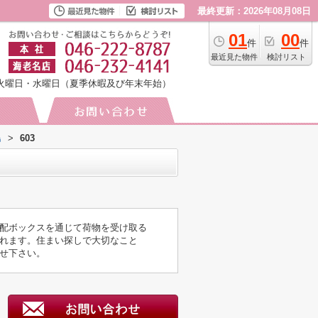
最終更新：2026年08月08日
01
00
件
件
最近見た物件
検討リスト
火曜日・水曜日（夏季休暇及び年末年始）
島
>
603
配ボックスを通じて荷物を受け取る
れます。住まい探しで大切なこと
せ下さい。