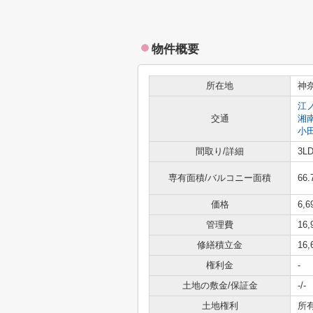
物件概要
所在地
神
江
交通
湘
小
間取り/詳細
3L
専有面積/バルコニー面積
66.
価格
6,
管理費
16
修繕積立金
16
権利金
-
土地の敷金/保証金
-/-
土地権利
所