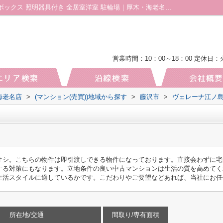
ヴェレーナ江ノ島603｜エレベーター 宅配ボックス 照明器具付き 全居室洋室 駐輪場｜厚木・海老名の土地｜株式会社厚木地所 海老名店
営業時間：10：00～18：00
定休日：
海老名店
>
(マンション(売買))地域から探す
>
藤沢市
>
ヴェレーナ江ノ
オシ。こちらの物件は即引渡しできる物件になっております。直接会わずに宅
する対策にもなります。立地条件の良い中古マンションは生活の質を高めてく
生活スタイルに適しているかです。こだわりやご要望などあれば、当社にお任
所在地/交通
間取り/専有面積